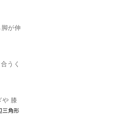
ら脚が伸
け合うく
ぎや
膝
辺三角形